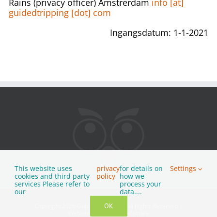
Rains (privacy officer) Amstrerdam
info [at]
guidedtripping [dot] com
Ingangsdatum: 1-1-2021
This website uses
privacy
for details on
Settings
cookies and third party
policy
how we
services Please refer to
process your
our
data....
OK
Copyright 2026 Guided Tripping
|
All Rights Reserved
|
Website by
Multimediafabriek